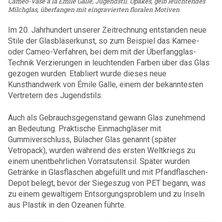
Cameo-Vase à la Émile Galle, Jugendstil. Opakes, gelb leuchtendes
Milchglas, überfangen mit eingravierten floralen Motiven
Im 20. Jahrhundert unserer Zeitrechnung entstanden neue
Stile der Glasbläserkunst, so zum Beispiel das Kamee-
oder Cameo-Verfahren, bei dem mit der Überfangglas-
Technik Verzierungen in leuchtenden Farben über das Glas
gezogen wurden. Etabliert wurde dieses neue
Kunsthandwerk von Émile Galle, einem der bekanntesten
Vertretern des Jugendstils.
Auch als Gebrauchsgegenstand gewann Glas zunehmend
an Bedeutung. Praktische Einmachgläser mit
Gummiverschluss, Bülacher Glas genannt (später
Vetropack), wurden während des ersten Weltkriegs zu
einem unentbehrlichen Vorratsutensil. Später wurden
Getränke in Glasflaschen abgefüllt und mit Pfandflaschen-
Depot belegt, bevor der Siegeszug von PET begann, was
zu einem gewaltigem Entsorgungsproblem und zu Inseln
aus Plastik in den Ozeanen führte.