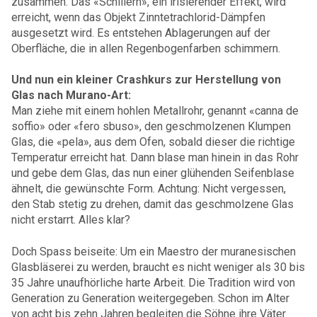
zusammen. Das «Schillern», ein irisierender Effekt, wird
erreicht, wenn das Objekt
Zinntetrachlorid-Dämpfen
ausgesetzt wird. Es entstehen Ablagerungen auf der
Oberfläche, die in allen Regenbogenfarben schimmern.
Und nun ein kleiner Crashkurs zur Herstellung von
Glas nach Murano-Art:
Man ziehe mit einem hohlen Metallrohr, genannt
«canna de
soffio» oder «fero sbuso», den geschmolzenen Klumpen
Glas, die «pela», aus dem Ofen, sobald dieser die richtige
Temperatur erreicht hat. Dann blase man hinein in das Rohr
und gebe dem Glas, das nun einer glühenden Seifenblase
ähnelt, die gewünschte Form. Achtung: Nicht vergessen,
den Stab stetig zu drehen, damit das geschmolzene Glas
nicht erstarrt. Alles klar?
Doch Spass beiseite: Um ein Maestro der muranesischen
Glasbläserei zu werden, braucht es nicht weniger als 30 bis
35 Jahre unaufhörliche harte Arbeit. Die Tradition wird von
Generation zu Generation weitergegeben. Schon im Alter
von acht bis zehn Jahren begleiten die Söhne ihre Väter