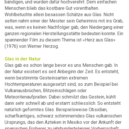
bändigen, und wurden dafür hochverehrt. Dem einfachen
Menschen blieb das kostbare Gut vorenthalten.
Wohlbetuchte allein besassen Schätze aus Glas. Nicht
selten nahm einer der Meister sein Geheimnis mit ins Grab,
was, wenn es keinen Nachfolger gab, den Niedergang einer
ganzen regionalen Herstellungsstätte bedeuten konnte. Ein
spannender Film zu diesem Thema ist «Herz aus Glas»
(1976) von Werner Herzog.
Glas in der Natur
Glas gab es schon lange bevor es uns Menschen gab. In
der Natur existiert es seit Anbeginn der Zeit. Es entsteht,
wenn bestimmte Gesteinsarten extremen
Hochtemperaturen ausgesetzt sind, so zum Beispiel bei
Vulkanausbrüchen, Blitzeinschlägen oder
Meteoritenaufprallen. Dabei schmilzt das Gestein, kühlt
dann sehr schnell ab und erstarrt schliesslich. So entsteht
natürlich geformtes Glas. Beispielsweise Obsidian,
scharfkantiges, schwarz schimmerndes Glas vulkanischen
Ursprungs, das den Azteken in Mexiko vor der Ankunft der
spanischen Eroberer zu jahrhundertelanger Vorherrschaft