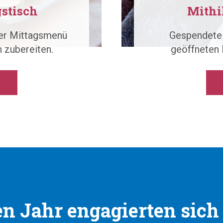
stisch
Mithil
der Mittagsmenü
Gespendete 
 zubereiten.
geöffneten 
en Jahr engagierten sich