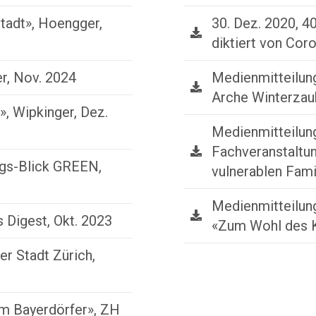
Stadt», Hoengger,
30. Dez. 2020, 4
diktiert von Cor
er, Nov. 2024
Medienmitteilung
Arche Winterzau
 Wipkinger, Dez.
Medienmitteilung
Fachveranstaltun
gs-Blick GREEN,
vulnerablen Fami
Medienmitteilung
 Digest, Okt. 2023
«Zum Wohl des 
er Stadt Zürich,
am Bayerdörfer», ZH