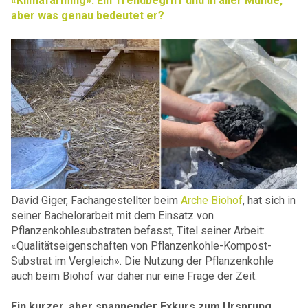
«Klimafarming». Ein Trendbegriff und in aller Munde,
aber was genau bedeutet er?
David Giger, Fachangestellter beim
Arche Biohof
, hat sich in
seiner Bachelorarbeit mit dem Einsatz von
Pflanzenkohlesubstraten befasst, Titel seiner Arbeit:
«Qualitätseigenschaften von Pflanzenkohle-Kompost-
Substrat im Vergleich». Die Nutzung der Pflanzenkohle
auch beim Biohof war daher nur eine Frage der Zeit.
Ein kurzer, aber spannender Exkurs zum Ursprung