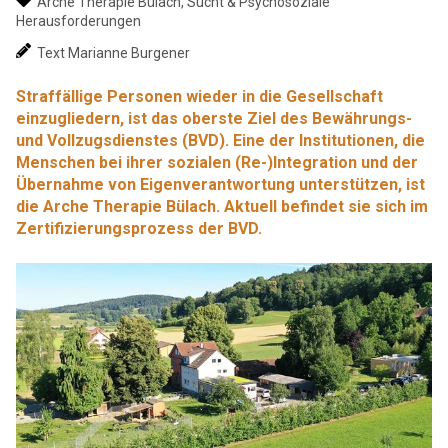
Arche Therapie Bülach
,
Sucht & Psychosoziale
Herausforderungen
Text Marianne Burgener
Straffällige Personen wieder in die Gesellschaft
einzugliedern, ist das oberste Ziel des Bewährungs-
und Vollzugsdienstes (BVD). Eine der Institutionen, die
Menschen bei ihrer sozialen (Re-)Integration und der
Übernahme von Eigenverantwortung unterstützen, ist
die Arche Therapie Bülach. Aktuell befindet sie sich im
Zertifizierungsprozess der BVD.