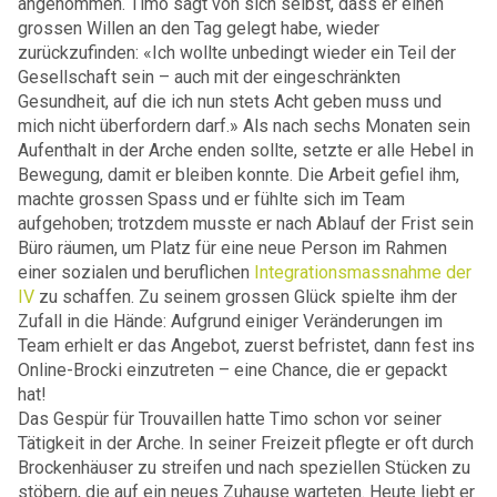
angenommen. Timo sagt von sich selbst, dass er einen
grossen Willen an den Tag gelegt habe, wieder
zurückzufinden: «Ich wollte unbedingt wieder ein Teil der
Gesellschaft sein – auch mit der eingeschränkten
Gesundheit, auf die ich nun stets Acht geben muss und
mich nicht überfordern darf.» Als nach sechs Monaten sein
Aufenthalt in der Arche enden sollte, setzte er alle Hebel in
Bewegung, damit er bleiben konnte. Die Arbeit gefiel ihm,
machte grossen Spass und er fühlte sich im Team
aufgehoben; trotzdem musste er nach Ablauf der Frist sein
Büro räumen, um Platz für eine neue Person im Rahmen
einer sozialen und beruflichen
Integrationsmassnahme der
IV
zu schaffen. Zu seinem grossen Glück spielte ihm der
Zufall in die Hände: Aufgrund einiger Veränderungen im
Team erhielt er das Angebot, zuerst befristet, dann fest ins
Online-Brocki einzutreten – eine Chance, die er gepackt
hat!
Das Gespür für Trouvaillen hatte Timo schon vor seiner
Tätigkeit in der Arche. In seiner Freizeit pflegte er oft durch
Brockenhäuser zu streifen und nach speziellen Stücken zu
stöbern, die auf ein neues Zuhause warteten. Heute liebt er