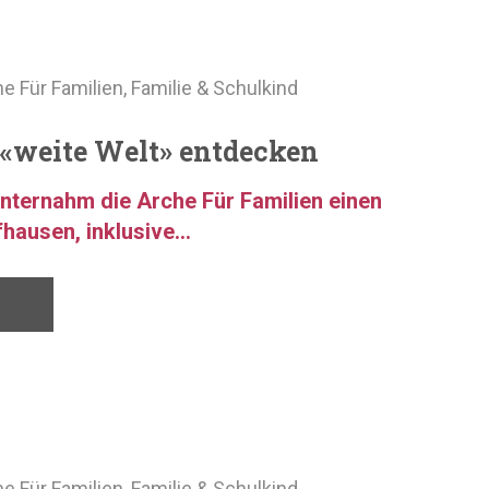
e Für Familien
,
Familie & Schulkind
«weite Welt» entdecken
ternahm die Arche Für Familien einen
hausen, inklusive...
e Für Familien
,
Familie & Schulkind