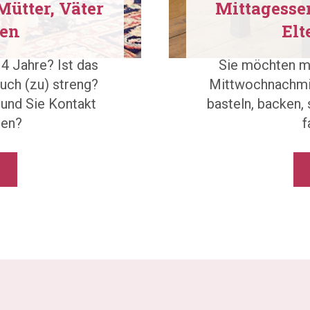
Mütter, Väter
Mittagesse
nen
Elt
 4 Jahre? Ist das
Sie möchten mi
uch (zu) streng?
Mittwochnachmit
 und Sie Kontakt
basteln, backen,
nen?
f