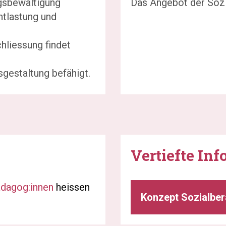
agsbewältigung
Das Angebot der Sozi
ntlastung und
hliessung findet
gestaltung befähigt.
Vertiefte In
pädagog:innen
heissen
Konzept Sozialbe