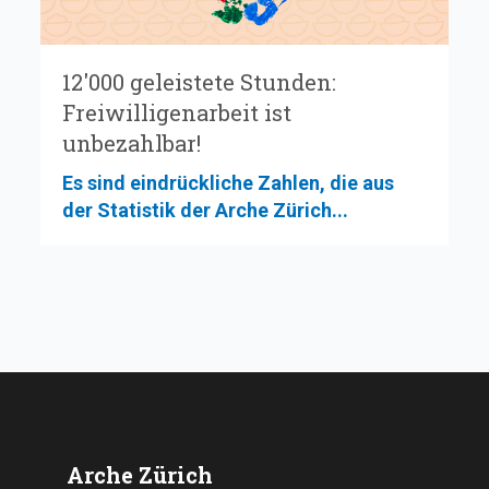
12'000 geleistete Stunden:
Freiwilligenarbeit ist
unbezahlbar!
Es sind eindrückliche Zahlen, die aus
der Statistik der Arche Zürich...
Arche Zürich